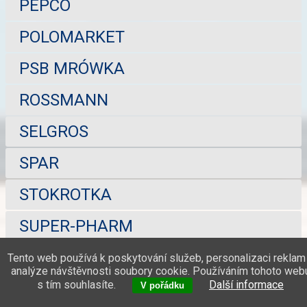
PEPCO
POLOMARKET
PSB MRÓWKA
ROSSMANN
SELGROS
SPAR
STOKROTKA
SUPER-PHARM
TCHIBO
Tento web používá k poskytování služeb, personalizaci reklam
analýze návštěvnosti soubory cookie. Používáním tohoto web
s tím souhlasíte.
Další informace
TEDI
V pořádku