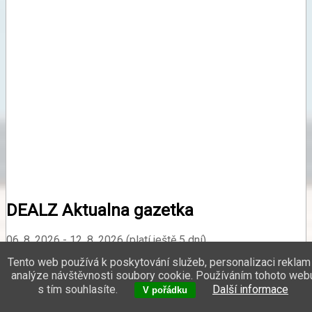
DEALZ Aktualna gazetka
06. 8. 2026 - 12. 8. 2026 (platí ještě 5 dní)
Tento web používá k poskytování služeb, personalizaci reklam
počet stran: 36
analýze návštěvnosti soubory cookie. Používáním tohoto web
s tím souhlasíte.
Další informace
V pořádku