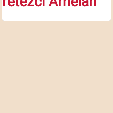
řetězci Arhelan