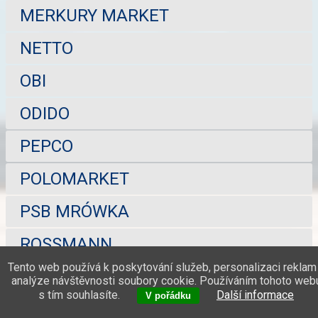
MERKURY MARKET
NETTO
OBI
ODIDO
PEPCO
POLOMARKET
PSB MRÓWKA
ROSSMANN
Tento web používá k poskytování služeb, personalizaci reklam
SELGROS
analýze návštěvnosti soubory cookie. Používáním tohoto web
s tím souhlasíte.
Další informace
V pořádku
SPAR