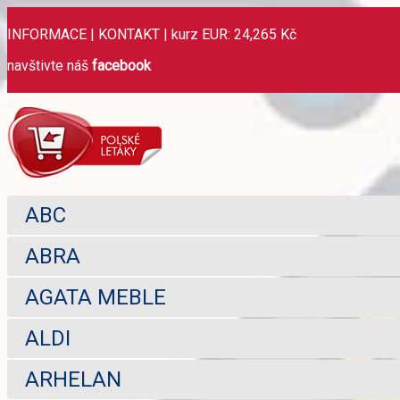
INFORMACE
|
KONTAKT
|
kurz EUR: 24,265 Kč
navštivte náš
facebook
ABC
ABRA
AGATA MEBLE
ALDI
ARHELAN