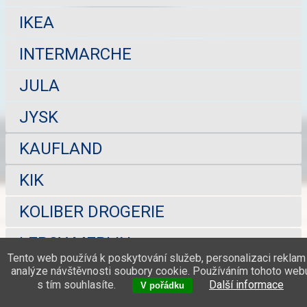
IKEA
INTERMARCHE
JULA
JYSK
KAUFLAND
KIK
KOLIBER DROGERIE
LEROY MERLIN
Tento web používá k poskytování služeb, personalizaci reklam
analýze návštěvnosti soubory cookie. Používáním tohoto web
LEWIATAN
s tím souhlasíte.
Další informace
V pořádku
LIDL