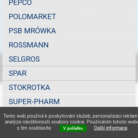
PEPCO
POLOMARKET
PSB MRÓWKA
ROSSMANN
SELGROS
SPAR
STOKROTKA
SUPER-PHARM
TCHIBO
Tento web používá k poskytování služeb, personalizaci reklam
analýze návštěvnosti soubory cookie. Používáním tohoto web
s tím souhlasíte.
Další informace
TEDI
V pořádku