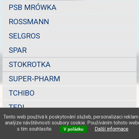
PSB MRÓWKA
ROSSMANN
SELGROS
SPAR
STOKROTKA
SUPER-PHARM
TCHIBO
TEDI
Tento web používá k poskytování služeb, personalizaci reklam
TOPAZ
analýze návštěvnosti soubory cookie. Používáním tohoto web
s tím souhlasíte.
Další informace
V pořádku
TRAVEL FREE