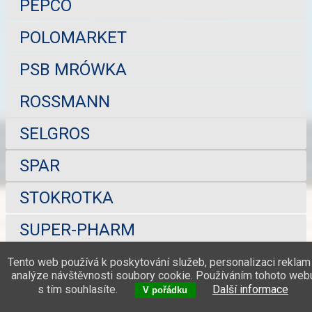
PEPCO
POLOMARKET
PSB MRÓWKA
ROSSMANN
SELGROS
SPAR
STOKROTKA
SUPER-PHARM
TCHIBO
Tento web používá k poskytování služeb, personalizaci reklam
analýze návštěvnosti soubory cookie. Používáním tohoto web
s tím souhlasíte.
Další informace
TEDI
V pořádku