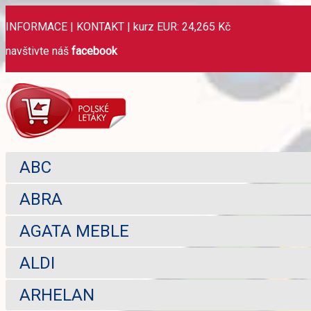
INFORMACE
|
KONTAKT
|
kurz EUR: 24,265 Kč
navštivte náš
facebook
ABC
ABRA
AGATA MEBLE
ALDI
ARHELAN