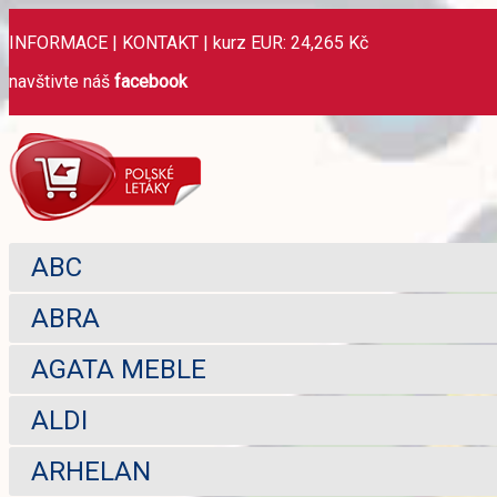
INFORMACE
|
KONTAKT
|
kurz EUR: 24,265 Kč
navštivte náš
facebook
ABC
ABRA
AGATA MEBLE
ALDI
ARHELAN